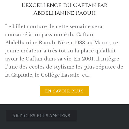
L’excellence du Caftan par
Abdelhanine Raouh
Le billet couture de cette semaine sera
consacré à un passionné du Caftan,
Abdelhanine Raouh. Né en 1983 au Maroc, ce
jeune créateur a très tôt su la place qu’allait
avoir le Caftan dans sa vie. En 2001, il intègre
l’une des écoles de stylisme les plus réputée de
la Capitale, le Collège Lassale, et…
EN SAVOIR PLUS
Navigation
ARTICLES PLUS ANCIENS
des