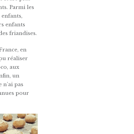
nts. Parmi les
 enfants,
rs enfants
es friandises.
 France, en
pu réaliser
oco, aux
enfin, un
e n’ai pas
onnues pour