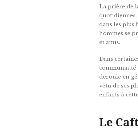
La prière de l
quotidiennes.
dans les plus 
hommes se prép
et amis.
Dans certaines
communauté mu
déroule en gé
vêtu de ses pl
enfants à cett
Le Caf