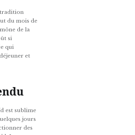
 tradition
but du mois de
aumône de la
ût si
ée qui
déjeuner et
tendu
ïd est sublime
quelques jours
ctionner des