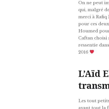
On ne peut im
qui, malgré de
merci à Rafi
pour ces deux
Houmed pour c
Caftan choisi 
ressentie dan
2016
L’Aïd E
transm
Les tout petit
avant tout la 