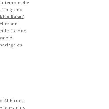
u intemporelle
t. Un grand
ldi à Rabat
)
 cher ami
ille. Le duo
gaieté
mariage
en
d Al Fitr est
e leurs plus