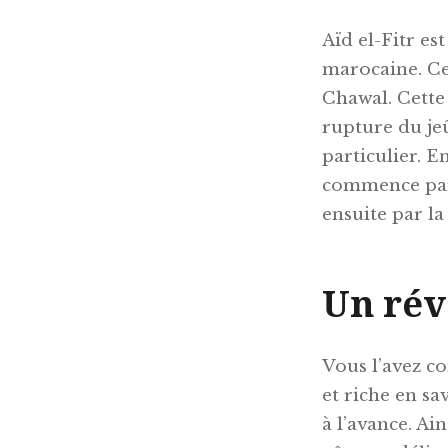
Aïd el-Fitr es
marocaine. Ce
Chawal. Cette 
rupture du jeû
particulier. E
commence par 
ensuite par la 
Un rév
Vous l’avez co
et riche en sa
à l’avance. A