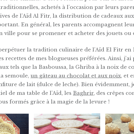
traditionnelles, achetés à l’occasion par leurs pare
tives de l’Aïd Al Fitr, la distribution de cadeaux aux
mportant. En général, les parents accompagnent leu
n ville pour se promener et acheter des jouets ou d
 perpétuer la tradition culinaire de l’Aïd El Fitr en
s recettes de mes blogueuses préférées. Ainsi, j’ai 
ux tels que la Basboussa, la Ghriba à la noix de c
la semoule,
un gâteau au chocolat et aux noix
, et 
nfiture de lait (dulce de leche). Bien évidemment, j
tiel de ma table de l’Aïd, les
Baghrir
, des crêpes c
rous formés grâce à la magie de la levure !