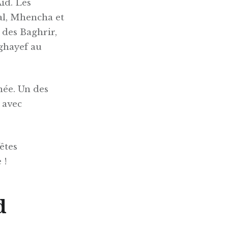
ïd. Les
al, Mhencha et
 des Baghrir,
Rghayef au
née. Un des
 avec
êtes
 !
d