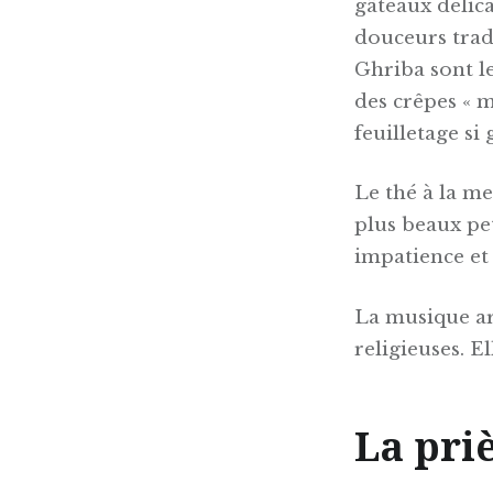
gâteaux délic
douceurs trad
Ghriba sont le
des crêpes « m
feuilletage s
Le thé à la me
plus beaux pe
impatience et
La musique ar
religieuses. E
La priè