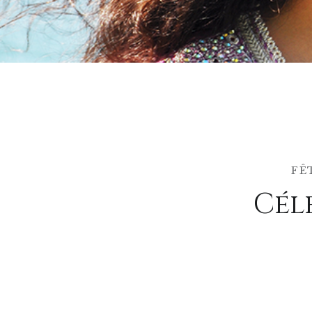
FÊ
Cél