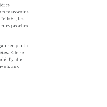
ières
ants marocains
Jellaba, les
 leurs proches
ganisée par la
es. Elle se
dé d’y aller
ements aux