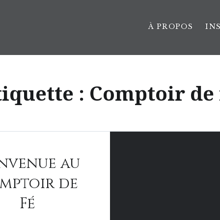
À PROPOS
IN
tiquette :
Comptoir de 
envenue au
mptoir de
Fé