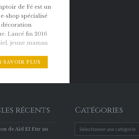
ptoir de Fé est un
e-shop spécialisé
 décoration
e. Lancé fin 2016
riel, jeune maman
neuse
ionnelle d’objets
N SAVOIR PLUS
ux!), l’e-shop se
n chemin dans la
des boutiques en
ositionnés sur le
réneaux. Bonjour
les récents
Catégories
 c’est un grand
 pour moi
Catégories
on de Aïd El Fitr au
nger avec vous