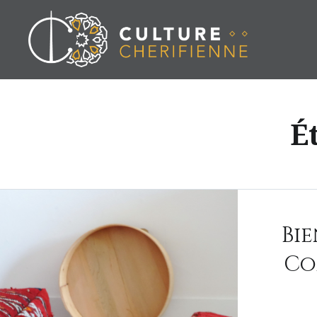
Aller
au
contenu
É
Bi
Co