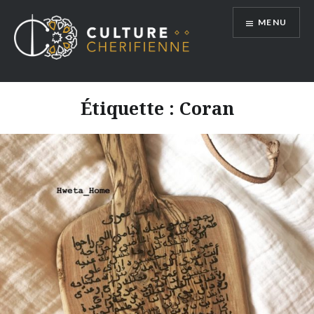
Aller
MENU
au
contenu
Étiquette :
Coran