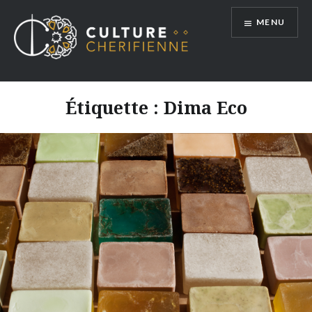
Aller
MENU
au
contenu
Étiquette :
Dima Eco