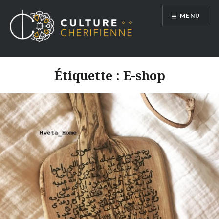
Aller
MENU
au
contenu
Étiquette :
E-shop