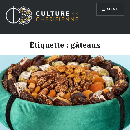
Aller
MENU
au
contenu
Étiquette :
gâteaux