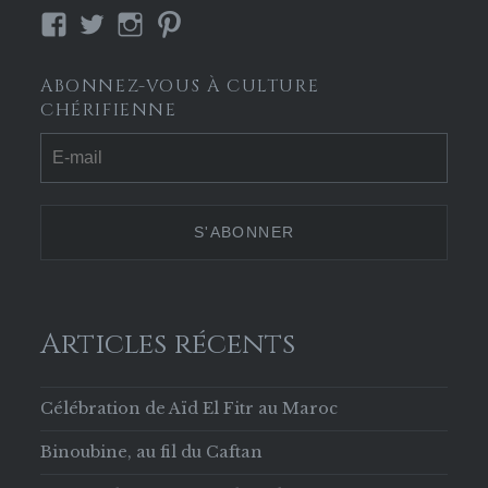
Voir
Voir
Voir
Voir
le
le
le
le
profil
profil
profil
profil
ABONNEZ-VOUS À CULTURE
de
de
de
de
CHÉRIFIENNE
Culture-
culture_cherif
culture.cherifienne
culturecherif
Chérifienne-
sur
sur
sur
629853133756169
Twitter
Instagram
Pinterest
sur
Facebook
Articles récents
Célébration de Aïd El Fitr au Maroc
Binoubine, au fil du Caftan