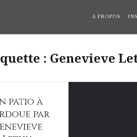
À PROPOS
IN
iquette :
Genevieve Le
n patio à
rdoue par
enevieve