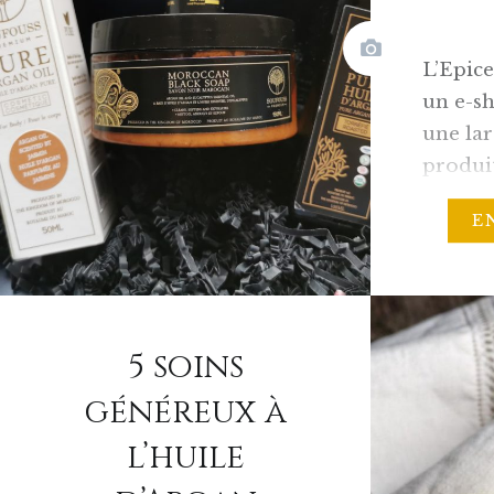
L’Epice
un e-s
une lar
produit
cosmét
E
marocai
Maroca
l’idée 
rendre 
5 soins
produit
France 
généreux à
« La ré
l’huile
transf
produit