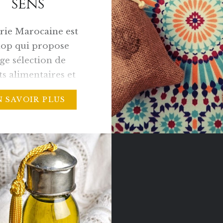
sens
rie Marocaine est
hop qui propose
ge sélection de
s alimentaires et
iques du terroir
N SAVOIR PLUS
n. L’Epicerie
ine est née de
de valoriser et de
accessible ses
s du terroir en
et à l’international.
colte et la
ormation de nos
s allient des