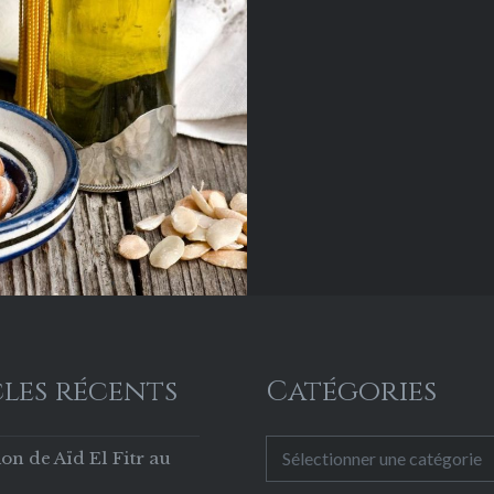
és manuels et
logiques dans le…
les récents
Catégories
Catégories
on de Aïd El Fitr au