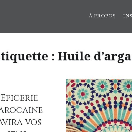
À PROPOS
IN
tiquette :
Huile d’arg
’Epicerie
arocaine
avira vos