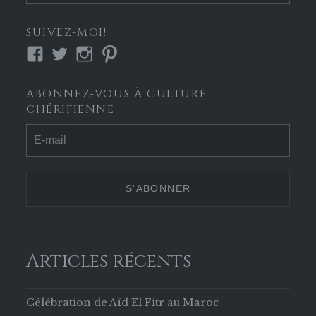
SUIVEZ-MOI!
Voir
Voir
Voir
Voir
le
le
le
le
profil
profil
profil
profil
ABONNEZ-VOUS À CULTURE
de
de
de
de
CHÉRIFIENNE
Culture-
culture_cherif
culture.cherifienne
culturecherif
Chérifienne-
sur
sur
sur
629853133756169
Twitter
Instagram
Pinterest
sur
Facebook
Articles récents
Célébration de Aïd El Fitr au Maroc