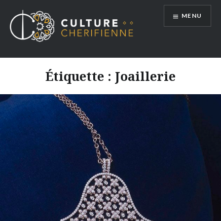
Aller
MENU
au
contenu
Étiquette :
Joaillerie