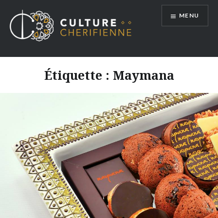
Aller
MENU
au
contenu
Étiquette :
Maymana