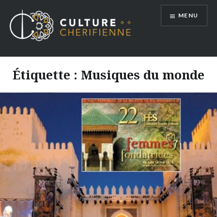
Aller
MENU
au
contenu
Étiquette :
Musiques du monde