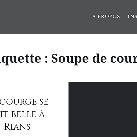
À PROPOS
IN
iquette :
Soupe de cou
 courge se
it belle à
Rians