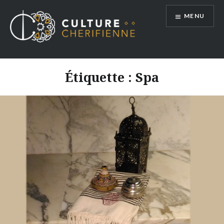
Aller
MENU
au
contenu
Étiquette :
Spa