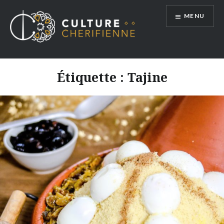
Aller
MENU
au
contenu
Étiquette :
Tajine