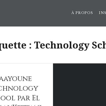
À PROPOS
IN
quette :
Technology Sc
aayoune
chnology
ool par El