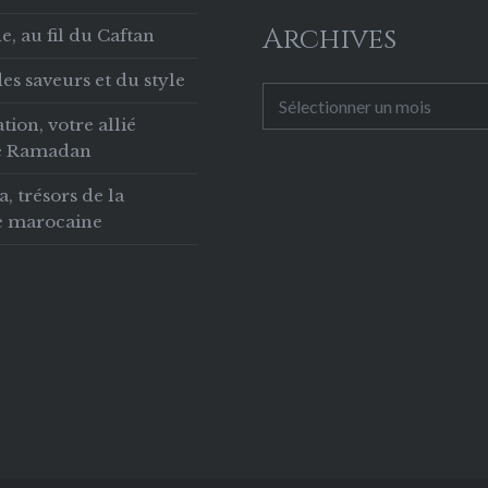
 Ce projet
Archives
, au fil du Caftan
end
es saveurs et du style
rs espaces dédiés à
Archives
gnement (classes,
tion, votre allié
s, amphithéâtres…)
le Ramadan
u’une librairie et
 trésors de la
 administratifs. Le
ie marocaine
, assez éloigné du…