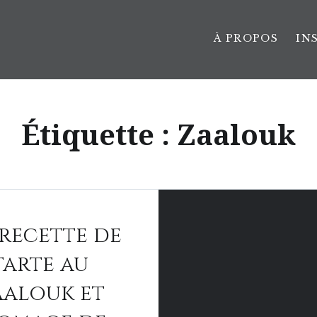
À PROPOS
IN
Étiquette :
Zaalouk
recette de
tarte au
aalouk et