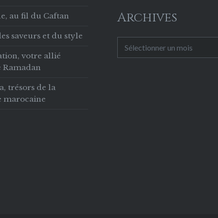
pelée que la
Archives
, au fil du Caftan
e fois où j’ai
é du Zaalouk
es saveurs et du style
Archives
e à quelques
tion, votre allié
!…
le Ramadan
 trésors de la
ie marocaine