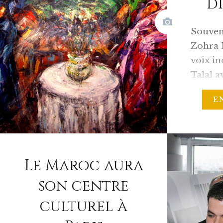
d
Souven
Zohra E
voix in
Talal a
d’or o
E
Farkh a
maître.
point 
imposen
Le Maroc aura
tout, m
reconn
son centre
leur mè
culturel à
surtou
talentu