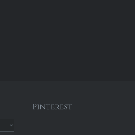
fréquentant les ateliers de
couture et broderie de sa
ville….
Pinterest