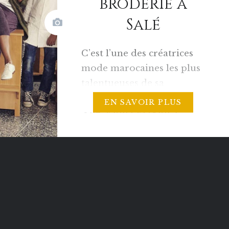
broderie à
Salé
C’est l’une des créatrices
mode marocaines les plus
talentueuses de sa
génération. Originaire de
EN SAVOIR PLUS
Salé, Fadila El Gadi a
grandit dans un
environnement où la
broderie et les métiers à
tisser étaient plus que
présents. Si tôt, elle
développa sa créativité et
son sens du détail en