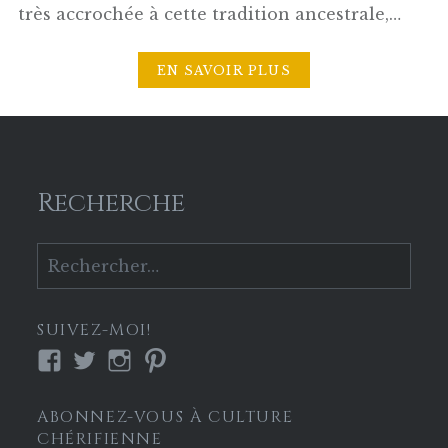
très accrochée à cette tradition ancestrale,…
EN SAVOIR PLUS
Recherche
Rechercher :
SUIVEZ-MOI!
Voir
Voir
Voir
Voir
le
le
le
le
profil
profil
profil
profil
ABONNEZ-VOUS À CULTURE
de
de
de
de
CHÉRIFIENNE