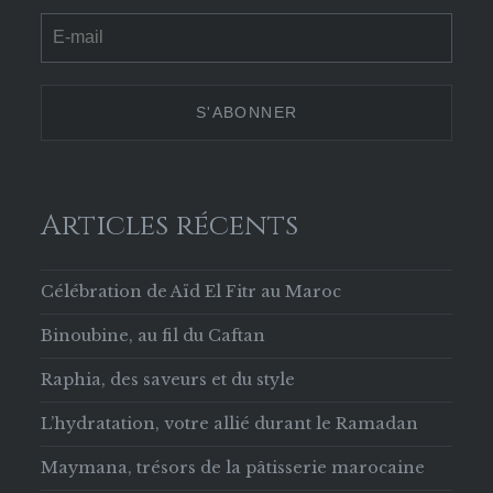
Culture-
culture_cherif
culture.cherifienne
culturecherif
Chérifienne-
sur
sur
sur
629853133756169
Twitter
Instagram
Pinterest
sur
Facebook
Articles récents
Célébration de Aïd El Fitr au Maroc
Binoubine, au fil du Caftan
Raphia, des saveurs et du style
L’hydratation, votre allié durant le Ramadan
Maymana, trésors de la pâtisserie marocaine