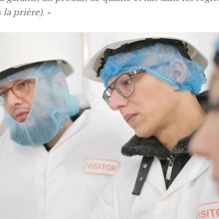
s la prière)
. »