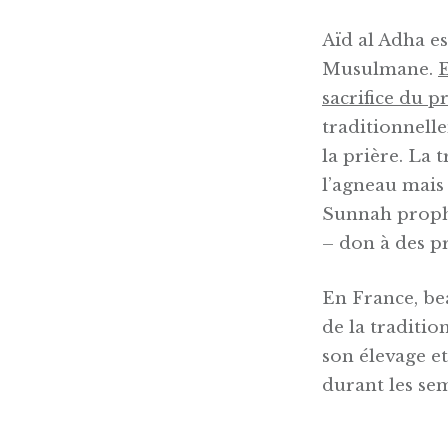
Aïd al Adha es
Musulmane.
E
sacrifice du 
traditionnellem
la prière. La 
l’agneau mais
Sunnah prophé
– don à des p
En France, be
de la traditio
son élevage e
durant les sem