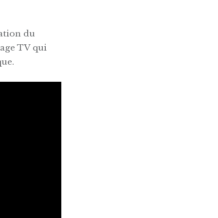
sation du
tage TV qui
que.