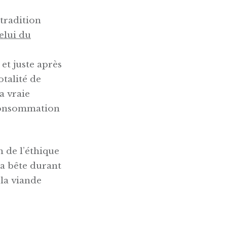
 tradition
elui du
 et juste après
otalité de
a vraie
(consommation
 de l’éthique
la bête durant
la viande