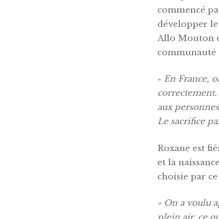
commencé par 
développer le
Allo Mouton ét
communauté 
«
En France, on
correctement. 
aux personnes 
Le sacrifice pa
Roxane est fiè
et la naissanc
choisie par ce
« On a voulu a
plein air, ce q