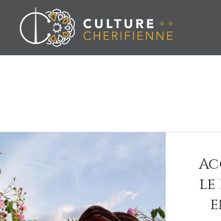
Aller
au
contenu
Ac
le
e