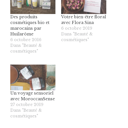
Des produits
Votre bien-être floral
cosmétiques bio et
avec Flora Sina
marocains par
6 octobre 2019
Huilarôme
Dans "Beauté &
6 octobre 2016
cosmétiques"
Dans "Beauté &
cosmétiques"
Un voyage sensoriel
avec MoroccanSense
27 octobre 2019
Dans "Beauté &
cosmétiques"