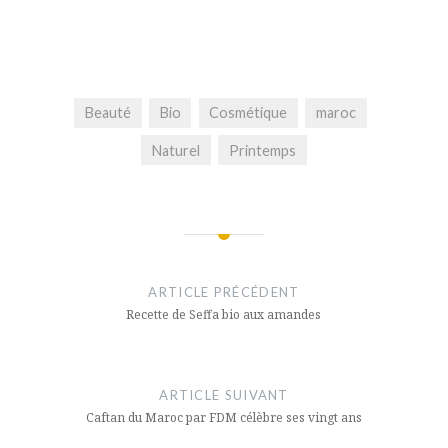
Beauté
Bio
Cosmétique
maroc
Naturel
Printemps
Navigation
de
ARTICLE PRÉCÉDENT
l’article
Recette de Seffa bio aux amandes
ARTICLE SUIVANT
Caftan du Maroc par FDM célèbre ses vingt ans