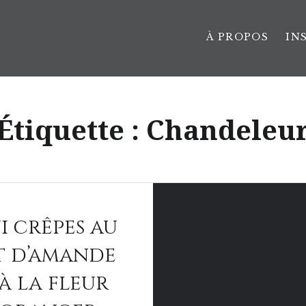
À PROPOS
IN
Étiquette :
Chandeleu
i crêpes au
t d’amande
 à la fleur