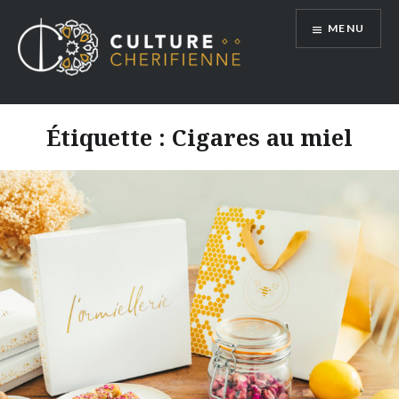
Aller
MENU
au
contenu
Étiquette :
Cigares au miel