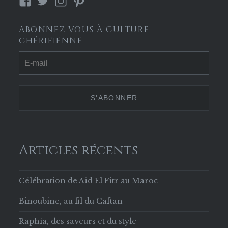
Voir
Voir
Voir
Voir
le
le
le
le
profil
profil
profil
profil
ABONNEZ-VOUS À CULTURE
de
de
de
de
CHÉRIFIENNE
Culture-
culture_cherif
culture.cherifienne
culturecherif
Chérifienne-
sur
sur
sur
629853133756169
Twitter
Instagram
Pinterest
sur
Facebook
Articles récents
Célébration de Aïd El Fitr au Maroc
Binoubine, au fil du Caftan
Raphia, des saveurs et du style