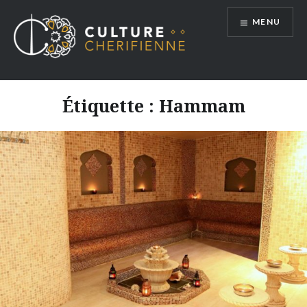
Aller
MENU
au
contenu
Étiquette :
Hammam