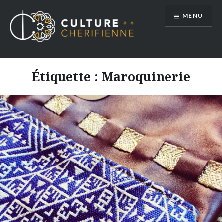
Aller
MENU
au
contenu
Étiquette :
Maroquinerie