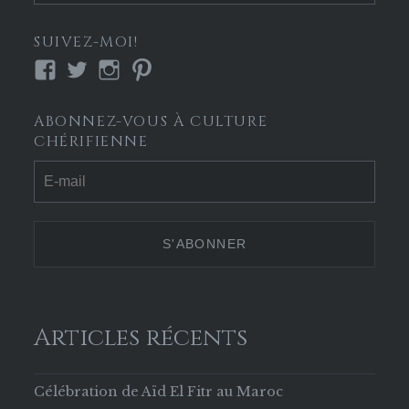
SUIVEZ-MOI!
Voir
Voir
Voir
Voir
le
le
le
le
profil
profil
profil
profil
ABONNEZ-VOUS À CULTURE
de
de
de
de
CHÉRIFIENNE
Culture-
culture_cherif
culture.cherifienne
culturecherif
Chérifienne-
sur
sur
sur
629853133756169
Twitter
Instagram
Pinterest
sur
Facebook
Articles récents
Célébration de Aïd El Fitr au Maroc