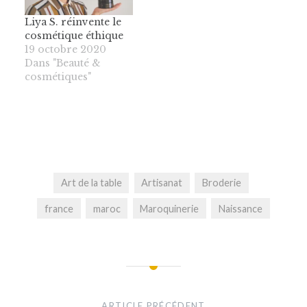
Liya S. réinvente le
cosmétique éthique
19 octobre 2020
Dans "Beauté &
cosmétiques"
Art de la table
Artisanat
Broderie
france
maroc
Maroquinerie
Naissance
Navigation
de
ARTICLE PRÉCÉDENT