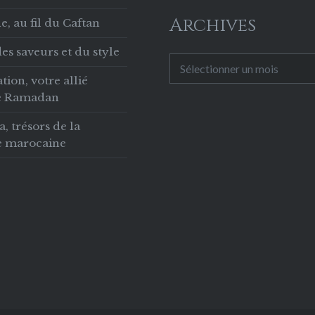
 au développement
Archives
, au fil du Caftan
égion,…
es saveurs et du style
Archives
tion, votre allié
le Ramadan
 trésors de la
ie marocaine