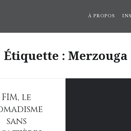
À PROPOS
IN
Étiquette :
Merzouga
FIM, le
omadisme
sans