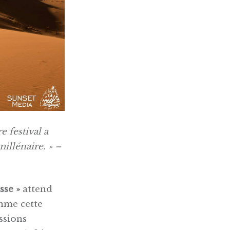
e festival a
illénaire. » –
sse »
attend
mme cette
ssions