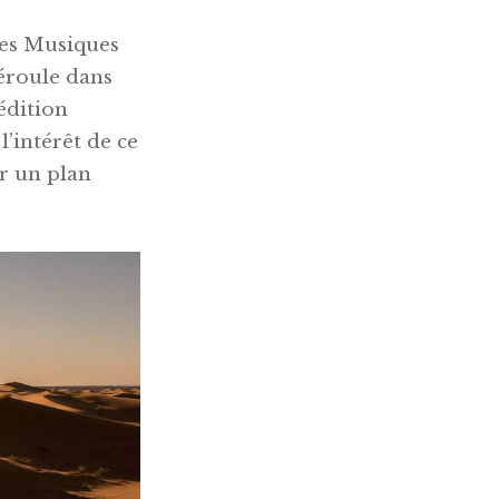
des Musiques
éroule dans
édition
l’intérêt de ce
ur un plan