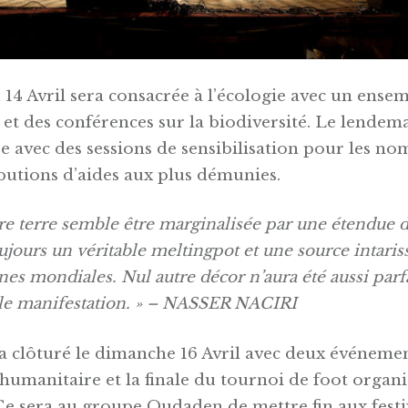
14 Avril sera consacrée à l’écologie avec un ensem
et des conférences sur la biodiversité. Le lendem
e avec des sessions de sensibilisation pour les no
ibutions d’aides aux plus démunies.
e terre semble être marginalisée par une étendue dé
toujours un véritable meltingpot et une source intaris
es mondiales. Nul autre décor n’aura été aussi parf
elle manifestation. » – NASSER NACIRI
ra clôturé le dimanche 16 Avril avec deux événement
umanitaire et la finale du tournoi de foot organ
Ce sera au groupe Oudaden de mettre fin aux festi