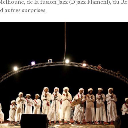
Melhoune, de la fusion Jazz (D’jazz Flamenl), du R
 d’autres surprises.