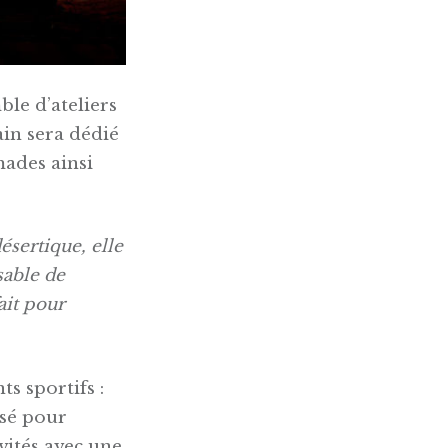
ble d’ateliers
ain sera dédié
mades ainsi
sertique, elle
sable de
ait pour
s sportifs :
isé pour
vités avec une