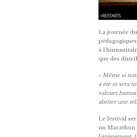
La journée du 
pédagogiques 
à l’humanitair
que des distr
« Même si notr
a été et sera 
valeurs humain
abriter une t
Le festival se
un Marathon h
l’événement. 