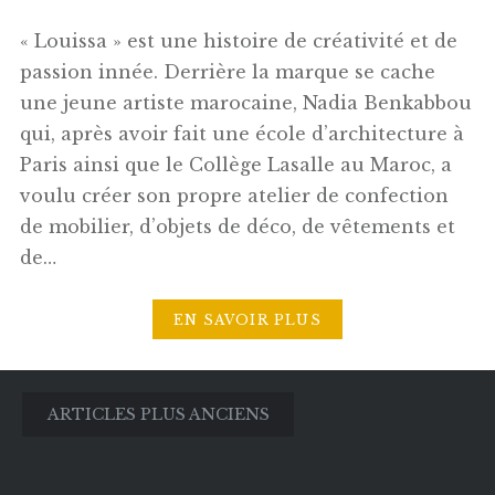
« Louissa » est une histoire de créativité et de
passion innée. Derrière la marque se cache
une jeune artiste marocaine, Nadia Benkabbou
qui, après avoir fait une école d’architecture à
Paris ainsi que le Collège Lasalle au Maroc, a
voulu créer son propre atelier de confection
de mobilier, d’objets de déco, de vêtements et
de…
EN SAVOIR PLUS
Navigation
ARTICLES PLUS ANCIENS
des
articles