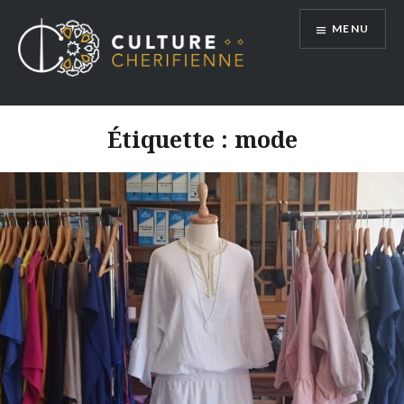
Aller
MENU
au
contenu
Étiquette :
mode