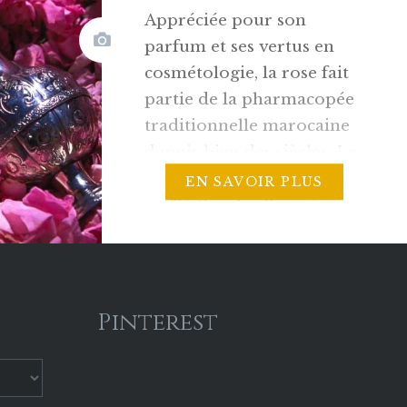
Appréciée pour son
parfum et ses vertus en
cosmétologie, la rose fait
partie de la pharmacopée
traditionnelle marocaine
depuis bien des siècles. La
Kelaa, vallée du M’goun
EN SAVOIR PLUS
ou “Vallée des Roses” est
l’une des plus belles
régions du Maroc car elle
a conservé malgré la
modernisation du pays
Pinterest
son authenticité et sa
culture 100% berbère. Le…