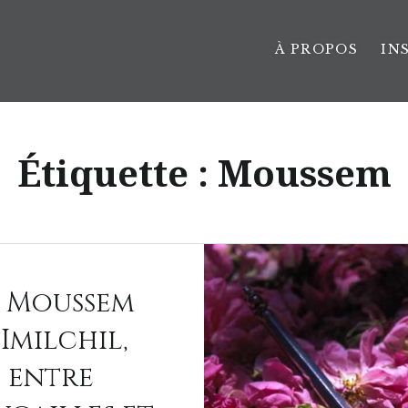
À PROPOS
IN
Étiquette :
Moussem
e Moussem
’Imilchil,
entre