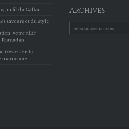
e célébration
Archives
, au fil du Caftan
e à…
es saveurs et du style
Archives
tion, votre allié
le Ramadan
 trésors de la
ie marocaine