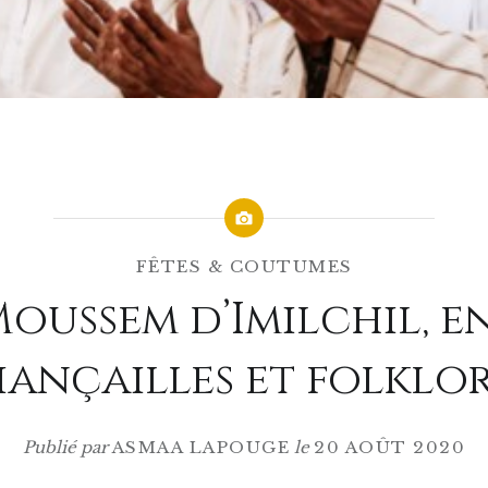
FÊTES & COUTUMES
Moussem d’Imilchil, e
iançailles et folklo
Publié par
ASMAA LAPOUGE
le
20 AOÛT 2020