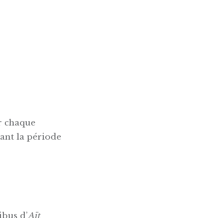
er chaque
ant la période
ibus d’
Aït