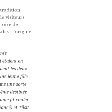
 tradition
de visiteurs
toire de
tlas. L’origine
irée
 étaient en
aient les deux
une jeune fille
ans une sorte
même destinée
rame fit couler
ancé) et Tilsit