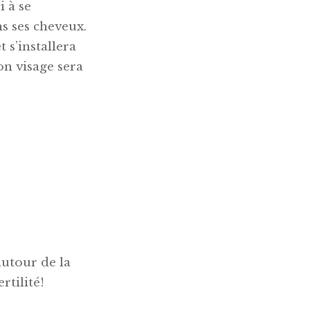
i à se
s ses cheveux.
 s’installera
on visage sera
autour de la
rtilité!