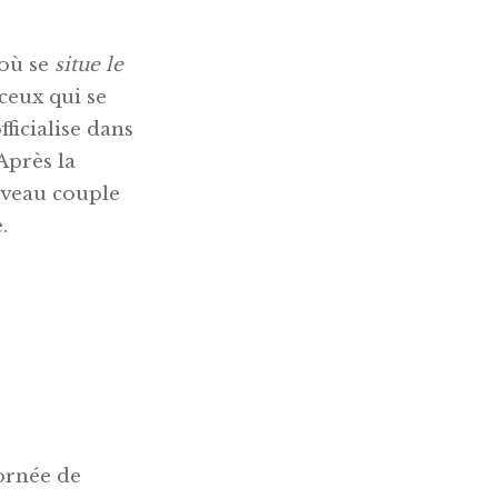
 où se
situe le
ceux qui se
fficialise dans
Après la
uveau couple
.
 ornée de