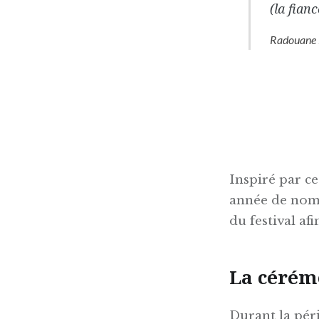
(la fianc
Radouane 
Inspiré par ce
année de nomb
du festival af
La cérém
Durant la péri