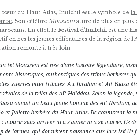
e cœur du Haut-Atlas, Imilchil est le symbole de
la
aroc
. Son célèbre
Moussem
attire de plus en plus 
arocains. En effet,
le
Festival d’Imilchil
est une his
tif entres les jeunes célibataires de la région de l’A
ration remonte à très loin.
’un tel Moussem est née d’une histoire légendaire, insp
ents historiques, authentiques des tribus berbères qui
lles guerres inter tribales. Aït Ibrahim et Aït Yaaza ét
s rivales de la tribu des Aït Hdiddou. Selon la légende, 
Yaaza aimait un beau jeune homme des Aït Ibrahim, d
 et Juliette
berbère du Haut-Atlas. Ils connurent la 
 : mourir sans arriver ni à s’aimer ni à se marier. Ce d
 de larmes, qui donnèrent naissance aux lacs Isli (le fi