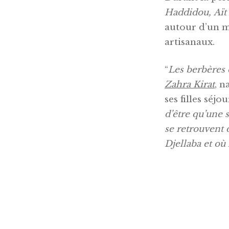
Haddidou,
Aït
autour d’un ma
artisanaux.
“
Les berbères 
Zahra Kirat
, n
ses filles séjo
d’être qu’une 
se retrouvent 
Djellaba et où 