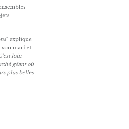
 ensembles
jets
ons
” explique
e son mari et
C’est loin
arché géant où
rs plus belles