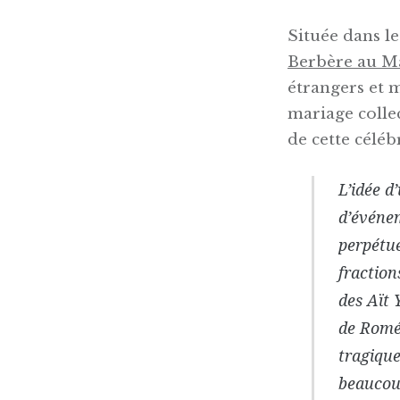
Située dans l
Berbère au M
étrangers et m
mariage collec
de cette céléb
L’idée d
d’événem
perpétue
fraction
des Aït 
de
Roméo
tragique
beaucoup