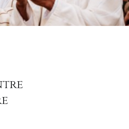
ntre
re