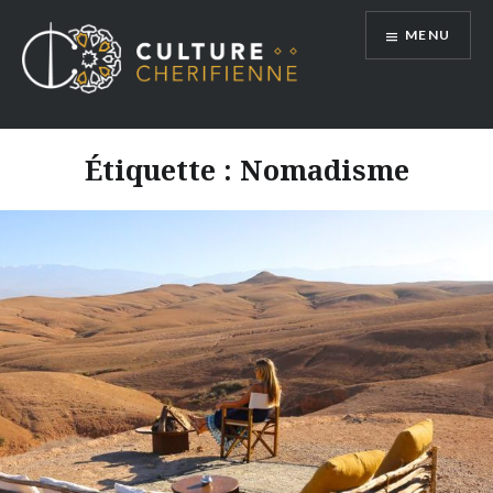
Aller
MENU
au
contenu
Étiquette :
Nomadisme