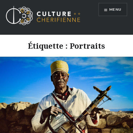
Aller
MENU
au
contenu
Étiquette :
Portraits