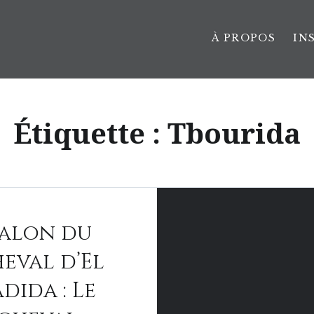
À PROPOS
IN
Étiquette :
Tbourida
Salon du
eval d’El
adida : Le