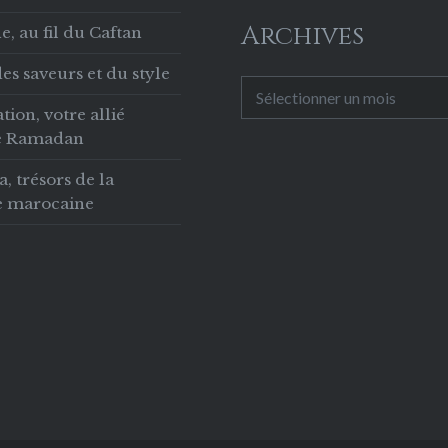
 facteur du
Archives
, au fil du Caftan
oppement
es saveurs et du style
rial« . « Après deux
Archives
tion, votre allié
 d’absence, en…
le Ramadan
 trésors de la
ie marocaine