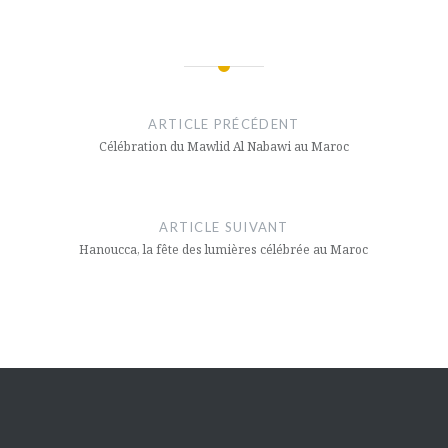
Navigation
de
ARTICLE PRÉCÉDENT
l’article
Célébration du Mawlid Al Nabawi au Maroc
ARTICLE SUIVANT
Hanoucca, la fête des lumières célébrée au Maroc