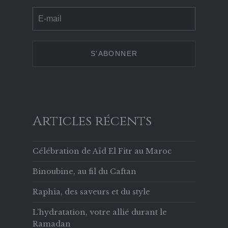
Culture-
culture_cherif
culture.cherifienne
culturecherif
Chérifienne-
sur
sur
sur
629853133756169
Twitter
Instagram
Pinterest
sur
Facebook
Articles récents
Célébration de Aïd El Fitr au Maroc
Binoubine, au fil du Caftan
Raphia, des saveurs et du style
L’hydratation, votre allié durant le
Ramadan