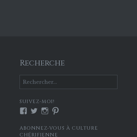
Recherche
Rechercher :
SUIVEZ-MOI!
Voir
Voir
Voir
Voir
le
le
le
le
profil
profil
profil
profil
ABONNEZ-VOUS À CULTURE
de
de
de
de
CHÉRIFIENNE