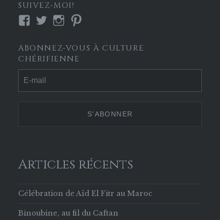
SUIVEZ-MOI!
Voir
Voir
Voir
Voir
le
le
le
le
profil
profil
profil
profil
ABONNEZ-VOUS À CULTURE
de
de
de
de
CHÉRIFIENNE
Culture-
culture_cherif
culture.cherifienne
culturecherif
Chérifienne-
sur
sur
sur
629853133756169
Twitter
Instagram
Pinterest
sur
Facebook
Articles récents
Célébration de Aïd El Fitr au Maroc
Binoubine, au fil du Caftan