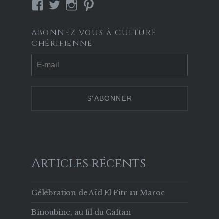
Voir
Voir
Voir
Voir
le
le
le
le
profil
profil
profil
profil
ABONNEZ-VOUS À CULTURE
de
de
de
de
CHÉRIFIENNE
Culture-
culture_cherif
culture.cherifienne
culturecherif
Chérifienne-
sur
sur
sur
629853133756169
Twitter
Instagram
Pinterest
sur
Facebook
Articles récents
Célébration de Aïd El Fitr au Maroc
Binoubine, au fil du Caftan