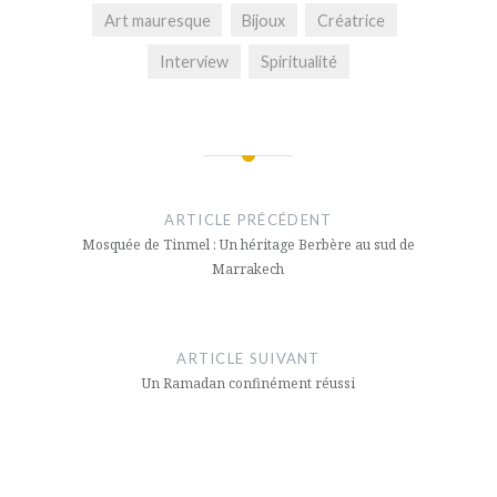
Art mauresque
Bijoux
Créatrice
Interview
Spiritualité
Navigation
de
ARTICLE PRÉCÉDENT
l’article
Mosquée de Tinmel : Un héritage Berbère au sud de
Marrakech
ARTICLE SUIVANT
Un Ramadan confinément réussi