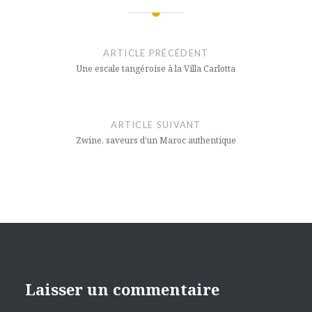
Navigation
de
ARTICLE PRÉCÉDENT
l’article
Une escale tangéroise à la Villa Carlotta
ARTICLE SUIVANT
Zwine, saveurs d’un Maroc authentique
Laisser un commentaire