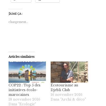
J’aime ça :
chargement…
Articles similaires
COP22 : Top 5 des
Écotourisme au
initiatives écolo-
Djebli Club
marocaines
16 novembre 2016
18 novembre 2016
Dans "Archi & déco"
Dans "Ecologie"