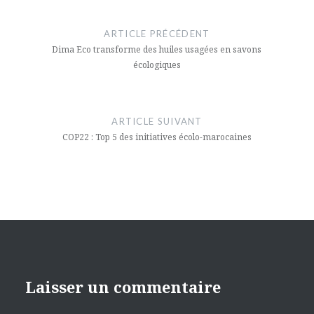
Navigation
de
ARTICLE PRÉCÉDENT
l’article
Dima Eco transforme des huiles usagées en savons
écologiques
ARTICLE SUIVANT
COP22 : Top 5 des initiatives écolo-marocaines
Laisser un commentaire