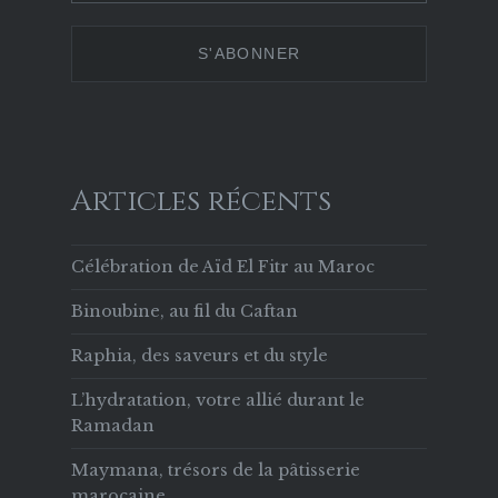
629853133756169
Twitter
Instagram
Pinterest
sur
Facebook
Articles récents
Célébration de Aïd El Fitr au Maroc
Binoubine, au fil du Caftan
Raphia, des saveurs et du style
L’hydratation, votre allié durant le
Ramadan
Maymana, trésors de la pâtisserie
marocaine