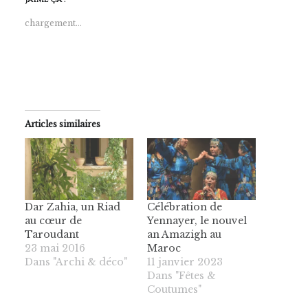
chargement…
Articles similaires
Dar Zahia, un Riad
Célébration de
au cœur de
Yennayer, le nouvel
Taroudant
an Amazigh au
23 mai 2016
Maroc
Dans "Archi & déco"
11 janvier 2023
Dans "Fêtes &
Coutumes"