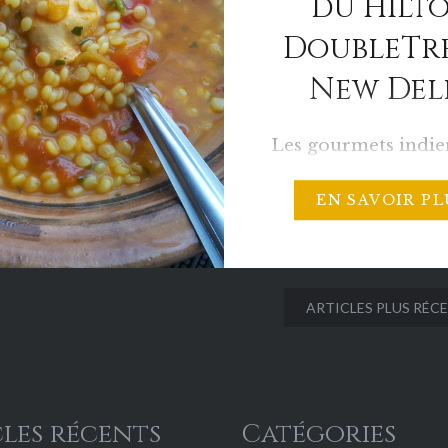
du Hilt
rées. Un pari
DoubleTre
 Avec…
New Del
Les gourmets indie
n’ont plus qu’à se t
EN SAVOIR PL
luxueux hôtel Hilt
DoubleTree — New D
choisi Rachid Chou
comme chef du
ARTICLES PLUS RÉC
restaurantCuisine o
Casablanca, premie
restaurant marocai
ville. Il sera respon
les récents
Catégories
de la cuisine maroc