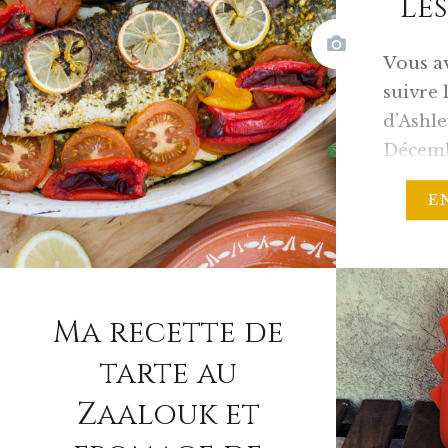
Les
Vous a
suivre 
d’Ashle
Décemb
Passio
E
Proven
d’origi
mon in
week-e
Ma recette de
objecti
la cité
tarte au
de la 
Zaalouk et
marocai
raté, l’