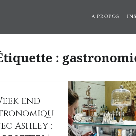
À PROPOS
IN
Étiquette :
gastronomi
eek-end
tronomiqu
vec Ashley :