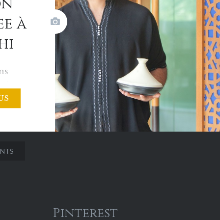
on
e à
hi
ns
enir! Le
US
on
elhi a
kki
ENTS
f
r
n de la
sable
Pinterest
aine,