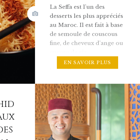
La Seffa est l’un des
desserts les plus appréciés
au Maroc. Il est fait à base
de semoule de couscous
fine, de cheveux d’ange ou
encore de riz.
Délicatement épicé
EN SAVOIR PLUS
(cannelle, gingembre) et
subtilement sucré (sucre
glace et raisins secs), la
Seffa se déguste froide ou
hid
chaude, en dessert ou en
aux
accompagnement d’un
repas marocain….
es