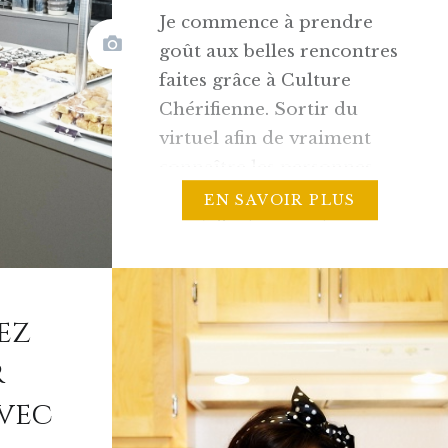
Je commence à prendre
goût aux belles rencontres
faites grâce à Culture
Chérifienne. Sortir du
virtuel afin de vraiment
connaître les personnes
derrières les blogs / sites
EN SAVOIR PLUS
que j’affectionne et en
profiter pour leur faire
découvrir les douceurs de
la culture marocaine. Pour
ez
cela, j’ai lancé les
r
Rencontres à la
Maisonette, qui se
avec
dérouleront selon…