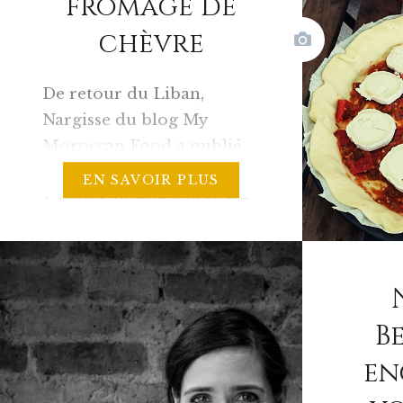
fromage de
Anglais 
chèvre
De retour du Liban,
Nargisse du blog My
Moroccan Food a publié
une superbe recette de
EN SAVOIR PLUS
Zaalouk qu’elle a préparé
avec du Hummus. Elle
s’est inspirée de deux
cultures culinaires aussi
riches que colorées pour
B
donner vie à un plat
atypique et
en
gourmand. Cette recette