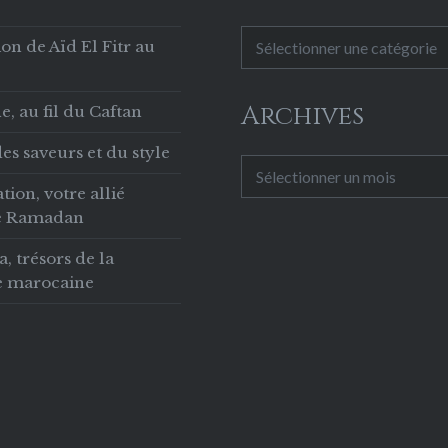
sous la direction du
Catégories
exécutif Rajat Tuli.
on de Aïd El Fitr au
de plus de 12 ans
d’expérience, Chef
Archives
, au fil du Caftan
Choukki a…
es saveurs et du style
Archives
tion, votre allié
le Ramadan
 trésors de la
ie marocaine