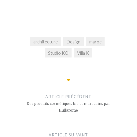
architecture
Design
maroc
Studio KO
Villa K
Navigation
de
ARTICLE PRÉCÉDENT
l’article
Des produits cosmétiques bio et marocains par
Huilarôme
ARTICLE SUIVANT