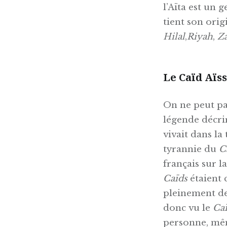
l’Aïta est un 
tient son ori
Hilal
,
Riyah
,
Z
Le Caïd Aïs
On ne peut par
légende décri
vivait dans la
tyrannie du
C
français sur l
Caïds
étaient 
pleinement de
donc vu le
Ca
personne, mêm