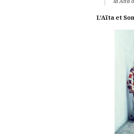
la Aïta 
L’Aïta et So