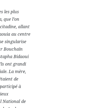
s les plus
, que l’on
itadine, allant
haouia au centre
se singularise
eur Bouchaïn
stapha Bidaoui
Ils ont grandi
iale. La mère,
taient de
participé à
lieux
l National de