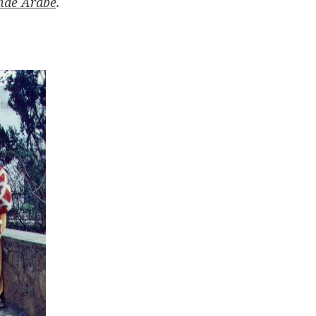
nde Arabe
.