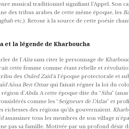
genre musical traditionnel signifiant l’Appel. Son c
gine des tribus arabes de cette même époque, les
B
agbah
etc.). Retour à la source de cette poésie chan
sa et la légende de Kharboucha
ler de l’
Aïta
sans citer le personnage de
Kharbou
rait cette femme comme étant rebelle et révolutio
 tribu des
Ouled Zaid
à l’époque protectorale et sub
aïd Aïssa Ben Omar
qui faisait régner la loi du col
a région d’
Abda
. A cette époque dite du “
Siba
” (anar
considérés comme les “
Seigneurs de l’Atlas
” et prof
s richesses des régions qu’ils gouvernaient.
Kharb
ïd
assassiner tous les membres de son village n’ép
e pas sa famille. Motivée par un profond désir d