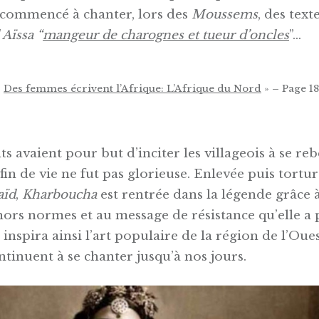
commencé à chanter, lors des
Moussems
, des tex
 Aïssa “
mangeur de charognes et tueur d’oncles
”…
«
Des femmes écrivent l’Afrique: L’Afrique du Nord
» – Page 18
nts avaient pour but d’inciter les villageois à se re
 fin de vie ne fut pas glorieuse. Enlevée puis tortur
aïd
,
Kharboucha
est rentrée dans la légende grâce à
hors normes et au message de résistance qu’elle a 
 inspira ainsi l’art populaire de la région de l’Ou
ntinuent à se chanter jusqu’à nos jours.