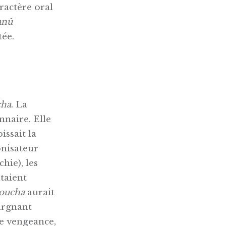
aractère oral
anû
tée.
cha
. La
nnaire. Elle
issait la
onisateur
chie), les
itaient
oucha
aurait
argnant
e vengeance,