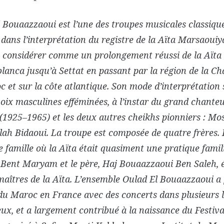
 Bouaazzaoui est l’une des troupes musicales classique
s dans l’interprétation du registre de la Aïta Marsaouiya
 considérer comme un prolongement réussi de la Aïta c
lanca jusqu’à Settat en passant par la région de la C
 et sur la côte atlantique. Son mode d’interprétation 
voix masculines efféminées, à l’instar du grand chant
(1925–1965) et les deux autres cheikhs pionniers : Mo
lah Bidaoui. La troupe est composée de quatre frères. 
 famille où la Aïta était quasiment une pratique famil
Bent Maryam et le père, Haj Bouaazzaoui Ben Saleh, é
aîtres de la Aïta. L’ensemble Oulad El Bouaazzaoui a 
du Maroc en France avec des concerts dans plusieurs 
eux, et a largement contribué à la naissance du Festiva