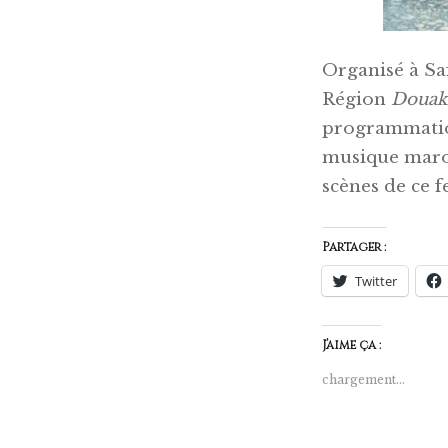
Organisé à Saf
Région
Douak
programmation
musique maroc
scènes de ce fe
Partager :
Twitter
J’aime ça :
chargement…