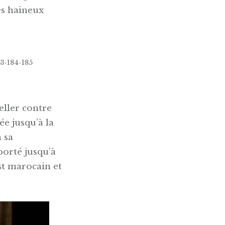
tes haineux
3-184-185
beller contre
ée jusqu’à la
 sa
porté jusqu’à
est marocain et