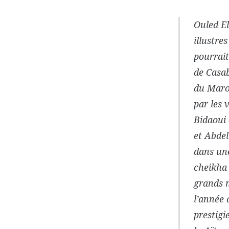
Ouled El
illustre
pourrait
de Casab
du Maroc
par les 
Bidaoui 
et Abdel
dans une
cheikha 
grands m
l’année 
prestigi