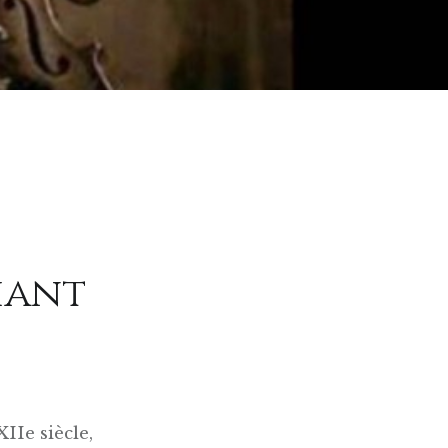
chant
IIe siècle,