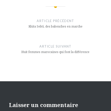
Navigation
de
ARTICLE PRÉCÉDENT
l’article
Rhita Sebti, des babouches en marche
ARTICLE SUIVANT
Huit femmes marocaines qui font la différence
Laisser un commentaire