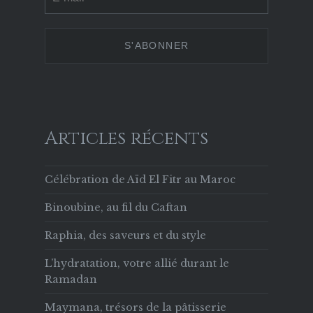
Chérifienne-
sur
sur
sur
629853133756169
Twitter
Instagram
Pinterest
sur
Facebook
Articles récents
Célébration de Aïd El Fitr au Maroc
Binoubine, au fil du Caftan
Raphia, des saveurs et du style
L’hydratation, votre allié durant le
Ramadan
Maymana, trésors de la pâtisserie