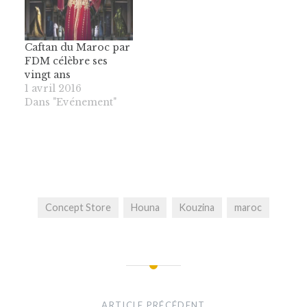
Caftan du Maroc par
FDM célèbre ses
vingt ans
1 avril 2016
Dans "Evénement"
Concept Store
Houna
Kouzina
maroc
Navigation
de
ARTICLE PRÉCÉDENT