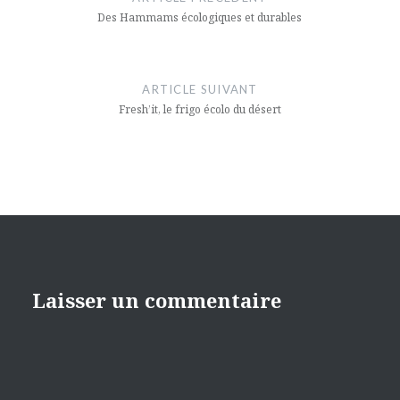
l’article
Des Hammams écologiques et durables
ARTICLE SUIVANT
Fresh’it, le frigo écolo du désert
Laisser un commentaire