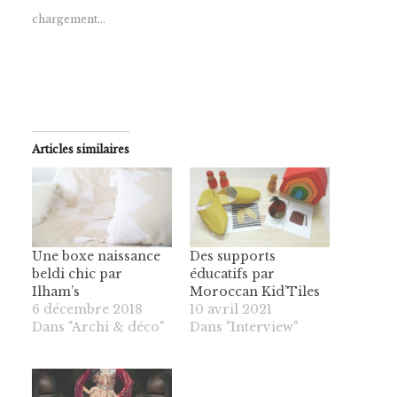
chargement…
Articles similaires
Une boxe naissance
Des supports
beldi chic par
éducatifs par
Ilham’s
Moroccan Kid’Tiles
6 décembre 2018
10 avril 2021
Dans "Archi & déco"
Dans "Interview"