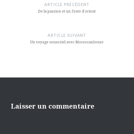
de
ARTICLE PRÉCÉDENT
l’article
De la passion et un Zeste d’orient
ARTICLE SUIVANT
Un voyage sensoriel avec MoroccanSense
Laisser un commentaire