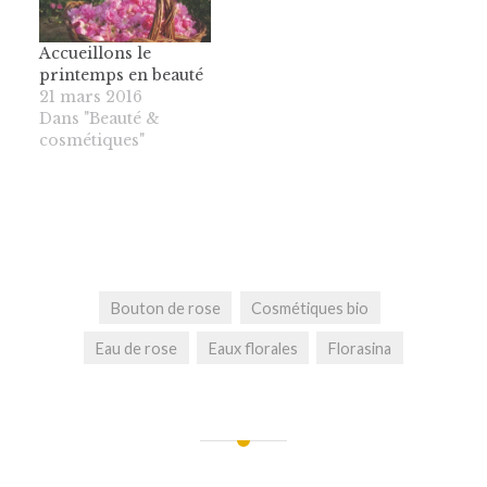
Accueillons le
printemps en beauté
21 mars 2016
Dans "Beauté &
cosmétiques"
Bouton de rose
Cosmétiques bio
Eau de rose
Eaux florales
Florasina
Navigation