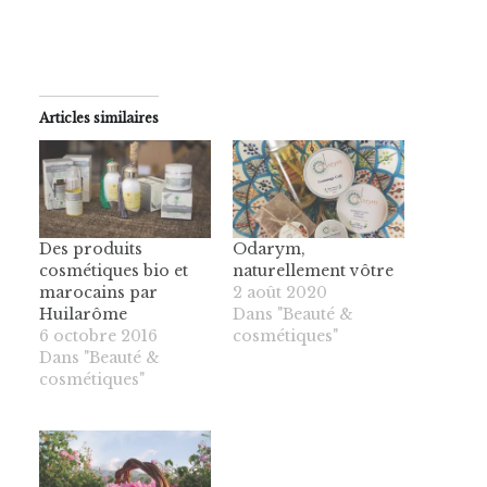
Articles similaires
Des produits
Odarym,
cosmétiques bio et
naturellement vôtre
marocains par
2 août 2020
Huilarôme
Dans "Beauté &
6 octobre 2016
cosmétiques"
Dans "Beauté &
cosmétiques"