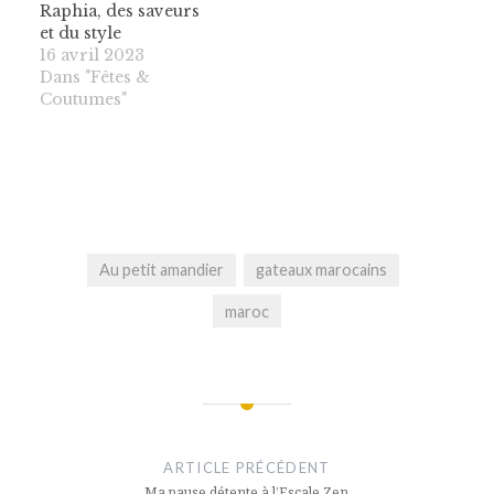
Raphia, des saveurs
et du style
16 avril 2023
Dans "Fêtes &
Coutumes"
Au petit amandier
gateaux marocains
maroc
Navigation
de
ARTICLE PRÉCÉDENT
Ma pause détente à l’Escale Zen