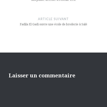
l’article
ARTICLE SUIVANT
Fadila El Gadi ouvre une école de broderie à Salé
Laisser un commentaire