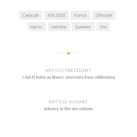
Canicule
été 2018
france
Lifestyle
maroc
menthe
Summer
thé
Navigation
de
ARTICLE PRÉCÉDENT
l’article
L’Aïd El Kebir au Maroc, souvenirs d’une célébration
ARTICLE SUIVANT
Achoura, la fête des enfants