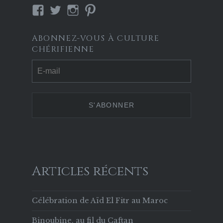
Voir
Voir
Voir
Voir
le
le
le
le
profil
profil
profil
profil
ABONNEZ-VOUS À CULTURE
de
de
de
de
CHÉRIFIENNE
Culture-
culture_cherif
culture.cherifienne
culturecherif
Chérifienne-
sur
sur
sur
629853133756169
Twitter
Instagram
Pinterest
sur
Facebook
Articles récents
Célébration de Aïd El Fitr au Maroc
Binoubine, au fil du Caftan